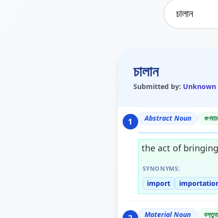
চালান
Submitted by:
Unknown
Abstract Noun
গুণবাচ
1
the act of bringin
SYNONYMS:
import
importatio
Material Noun
বস্তুব
2