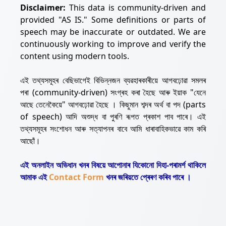
Disclaimer:
This data is community-driven and
provided "AS IS." Some definitions or parts of
speech may be inaccurate or outdated. We are
continuously working to improve and verify the
content using modern tools.
এই তথ্যসমূহৰ বেছিভাগেই বিভিন্নজন ব্যৱহাৰকাৰীয়ে আগবঢ়োৱা সমলৰ
পৰা (community-driven) সংগ্ৰহ কৰা হৈছে আৰু ইয়াক "যেনে
আছে তেনেকৈয়ে" আগবঢ়োৱা হৈছে । কিছুমান শব্দৰ অৰ্থ বা পদ (parts
of speech) আদি অশুদ্ধ বা পুৰণি ৰূপত প্ৰকাশ পাব পাৰে। এই
তথ্যসমূহৰ সংশোধন আৰু সত্যাপনৰ বাবে আমি ধাৰাবাহিকভাৱে কাম কৰি
আছোঁ।
এই অনলাইন অভিধান খনৰ বিষয়ে আপোনাৰ যিকোনো দিহা-পৰামৰ্শ থাকিলে
আমাক এই
Contact Form
খনৰ জৰিয়তে প্ৰেৰণ কৰিব পাৰে ।