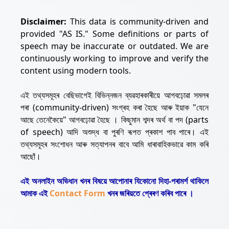
Disclaimer:
This data is community-driven and
provided "AS IS." Some definitions or parts of
speech may be inaccurate or outdated. We are
continuously working to improve and verify the
content using modern tools.
এই তথ্যসমূহৰ বেছিভাগেই বিভিন্নজন ব্যৱহাৰকাৰীয়ে আগবঢ়োৱা সমলৰ
পৰা (community-driven) সংগ্ৰহ কৰা হৈছে আৰু ইয়াক "যেনে
আছে তেনেকৈয়ে" আগবঢ়োৱা হৈছে । কিছুমান শব্দৰ অৰ্থ বা পদ (parts
of speech) আদি অশুদ্ধ বা পুৰণি ৰূপত প্ৰকাশ পাব পাৰে। এই
তথ্যসমূহৰ সংশোধন আৰু সত্যাপনৰ বাবে আমি ধাৰাবাহিকভাৱে কাম কৰি
আছোঁ।
এই অনলাইন অভিধান খনৰ বিষয়ে আপোনাৰ যিকোনো দিহা-পৰামৰ্শ থাকিলে
আমাক এই
Contact Form
খনৰ জৰিয়তে প্ৰেৰণ কৰিব পাৰে ।