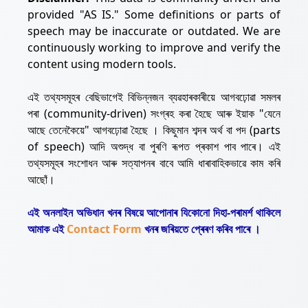
provided "AS IS." Some definitions or parts of
speech may be inaccurate or outdated. We are
continuously working to improve and verify the
content using modern tools.
এই তথ্যসমূহৰ বেছিভাগেই বিভিন্নজন ব্যৱহাৰকাৰীয়ে আগবঢ়োৱা সমলৰ
পৰা (community-driven) সংগ্ৰহ কৰা হৈছে আৰু ইয়াক "যেনে
আছে তেনেকৈয়ে" আগবঢ়োৱা হৈছে । কিছুমান শব্দৰ অৰ্থ বা পদ (parts
of speech) আদি অশুদ্ধ বা পুৰণি ৰূপত প্ৰকাশ পাব পাৰে। এই
তথ্যসমূহৰ সংশোধন আৰু সত্যাপনৰ বাবে আমি ধাৰাবাহিকভাৱে কাম কৰি
আছোঁ।
এই অনলাইন অভিধান খনৰ বিষয়ে আপোনাৰ যিকোনো দিহা-পৰামৰ্শ থাকিলে
আমাক এই
Contact Form
খনৰ জৰিয়তে প্ৰেৰণ কৰিব পাৰে ।