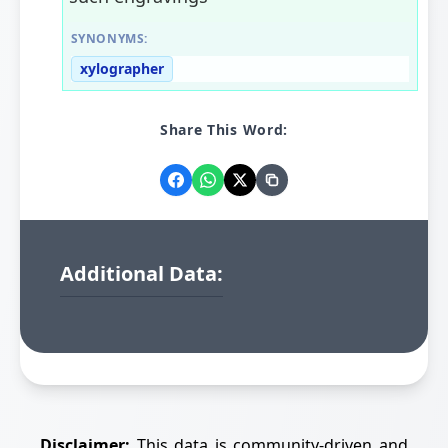
SYNONYMS:
xylographer
Share This Word:
Additional Data:
Disclaimer:
This data is community-driven and