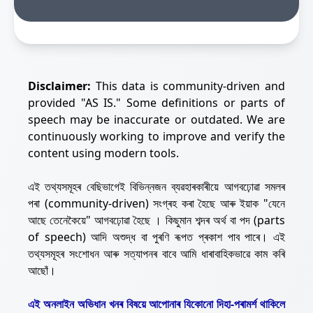
Disclaimer:
This data is community-driven and
provided "AS IS." Some definitions or parts of
speech may be inaccurate or outdated. We are
continuously working to improve and verify the
content using modern tools.
এই তথ্যসমূহৰ বেছিভাগেই বিভিন্নজন ব্যৱহাৰকাৰীয়ে আগবঢ়োৱা সমলৰ
পৰা (community-driven) সংগ্ৰহ কৰা হৈছে আৰু ইয়াক "যেনে
আছে তেনেকৈয়ে" আগবঢ়োৱা হৈছে । কিছুমান শব্দৰ অৰ্থ বা পদ (parts
of speech) আদি অশুদ্ধ বা পুৰণি ৰূপত প্ৰকাশ পাব পাৰে। এই
তথ্যসমূহৰ সংশোধন আৰু সত্যাপনৰ বাবে আমি ধাৰাবাহিকভাৱে কাম কৰি
আছোঁ।
এই অনলাইন অভিধান খনৰ বিষয়ে আপোনাৰ যিকোনো দিহা-পৰামৰ্শ থাকিলে