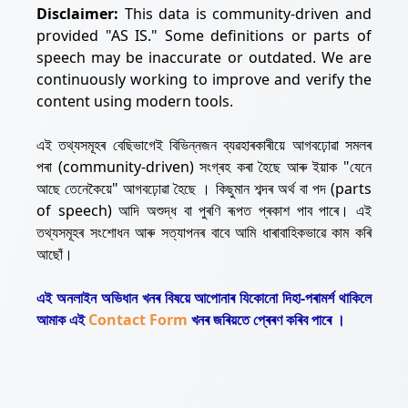
Disclaimer:
This data is community-driven and
provided "AS IS." Some definitions or parts of
speech may be inaccurate or outdated. We are
continuously working to improve and verify the
content using modern tools.
এই তথ্যসমূহৰ বেছিভাগেই বিভিন্নজন ব্যৱহাৰকাৰীয়ে আগবঢ়োৱা সমলৰ
পৰা (community-driven) সংগ্ৰহ কৰা হৈছে আৰু ইয়াক "যেনে
আছে তেনেকৈয়ে" আগবঢ়োৱা হৈছে । কিছুমান শব্দৰ অৰ্থ বা পদ (parts
of speech) আদি অশুদ্ধ বা পুৰণি ৰূপত প্ৰকাশ পাব পাৰে। এই
তথ্যসমূহৰ সংশোধন আৰু সত্যাপনৰ বাবে আমি ধাৰাবাহিকভাৱে কাম কৰি
আছোঁ।
এই অনলাইন অভিধান খনৰ বিষয়ে আপোনাৰ যিকোনো দিহা-পৰামৰ্শ থাকিলে
আমাক এই
Contact Form
খনৰ জৰিয়তে প্ৰেৰণ কৰিব পাৰে ।