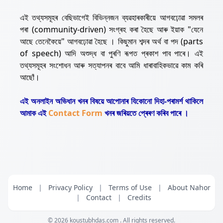
এই তথ্যসমূহৰ বেছিভাগেই বিভিন্নজন ব্যৱহাৰকাৰীয়ে আগবঢ়োৱা সমলৰ
পৰা (community-driven) সংগ্ৰহ কৰা হৈছে আৰু ইয়াক "যেনে
আছে তেনেকৈয়ে" আগবঢ়োৱা হৈছে । কিছুমান শব্দৰ অৰ্থ বা পদ (parts
of speech) আদি অশুদ্ধ বা পুৰণি ৰূপত প্ৰকাশ পাব পাৰে। এই
তথ্যসমূহৰ সংশোধন আৰু সত্যাপনৰ বাবে আমি ধাৰাবাহিকভাৱে কাম কৰি
আছোঁ।
এই অনলাইন অভিধান খনৰ বিষয়ে আপোনাৰ যিকোনো দিহা-পৰামৰ্শ থাকিলে
আমাক এই
Contact Form
খনৰ জৰিয়তে প্ৰেৰণ কৰিব পাৰে ।
Home
|
Privacy Policy
|
Terms of Use
|
About Nahor
|
Contact
|
Credits
© 2026
koustubhdas.com
. All rights reserved.