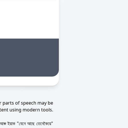
r parts of speech may be
tent using modern tools.
আৰু ইয়াক "যেনে আছে তেনেকৈয়ে"