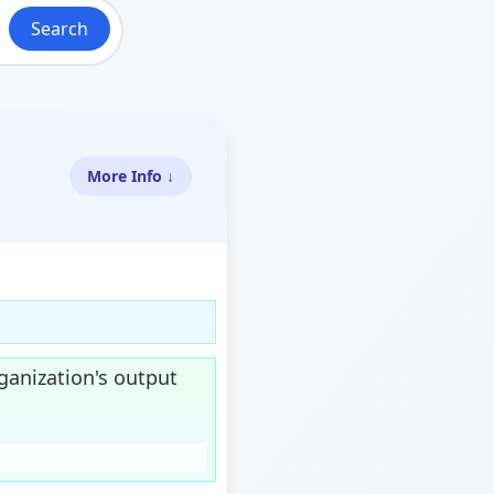
Search
More Info ↓
rganization's output