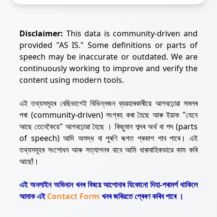
Disclaimer:
This data is community-driven and
provided "AS IS." Some definitions or parts of
speech may be inaccurate or outdated. We are
continuously working to improve and verify the
content using modern tools.
এই তথ্যসমূহৰ বেছিভাগেই বিভিন্নজন ব্যৱহাৰকাৰীয়ে আগবঢ়োৱা সমলৰ
পৰা (community-driven) সংগ্ৰহ কৰা হৈছে আৰু ইয়াক "যেনে
আছে তেনেকৈয়ে" আগবঢ়োৱা হৈছে । কিছুমান শব্দৰ অৰ্থ বা পদ (parts
of speech) আদি অশুদ্ধ বা পুৰণি ৰূপত প্ৰকাশ পাব পাৰে। এই
তথ্যসমূহৰ সংশোধন আৰু সত্যাপনৰ বাবে আমি ধাৰাবাহিকভাৱে কাম কৰি
আছোঁ।
এই অনলাইন অভিধান খনৰ বিষয়ে আপোনাৰ যিকোনো দিহা-পৰামৰ্শ থাকিলে
আমাক এই
Contact Form
খনৰ জৰিয়তে প্ৰেৰণ কৰিব পাৰে ।