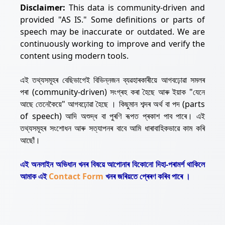
Disclaimer:
This data is community-driven and
provided "AS IS." Some definitions or parts of
speech may be inaccurate or outdated. We are
continuously working to improve and verify the
content using modern tools.
এই তথ্যসমূহৰ বেছিভাগেই বিভিন্নজন ব্যৱহাৰকাৰীয়ে আগবঢ়োৱা সমলৰ
পৰা (community-driven) সংগ্ৰহ কৰা হৈছে আৰু ইয়াক "যেনে
আছে তেনেকৈয়ে" আগবঢ়োৱা হৈছে । কিছুমান শব্দৰ অৰ্থ বা পদ (parts
of speech) আদি অশুদ্ধ বা পুৰণি ৰূপত প্ৰকাশ পাব পাৰে। এই
তথ্যসমূহৰ সংশোধন আৰু সত্যাপনৰ বাবে আমি ধাৰাবাহিকভাৱে কাম কৰি
আছোঁ।
এই অনলাইন অভিধান খনৰ বিষয়ে আপোনাৰ যিকোনো দিহা-পৰামৰ্শ থাকিলে
আমাক এই
Contact Form
খনৰ জৰিয়তে প্ৰেৰণ কৰিব পাৰে ।