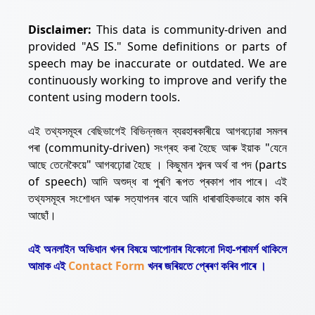
Disclaimer:
This data is community-driven and
provided "AS IS." Some definitions or parts of
speech may be inaccurate or outdated. We are
continuously working to improve and verify the
content using modern tools.
এই তথ্যসমূহৰ বেছিভাগেই বিভিন্নজন ব্যৱহাৰকাৰীয়ে আগবঢ়োৱা সমলৰ
পৰা (community-driven) সংগ্ৰহ কৰা হৈছে আৰু ইয়াক "যেনে
আছে তেনেকৈয়ে" আগবঢ়োৱা হৈছে । কিছুমান শব্দৰ অৰ্থ বা পদ (parts
of speech) আদি অশুদ্ধ বা পুৰণি ৰূপত প্ৰকাশ পাব পাৰে। এই
তথ্যসমূহৰ সংশোধন আৰু সত্যাপনৰ বাবে আমি ধাৰাবাহিকভাৱে কাম কৰি
আছোঁ।
এই অনলাইন অভিধান খনৰ বিষয়ে আপোনাৰ যিকোনো দিহা-পৰামৰ্শ থাকিলে
আমাক এই
Contact Form
খনৰ জৰিয়তে প্ৰেৰণ কৰিব পাৰে ।