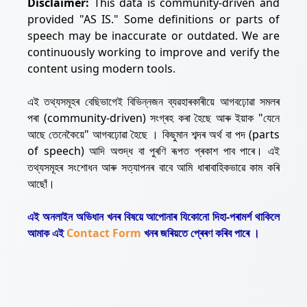
Disclaimer:
This data is community-driven and
provided "AS IS." Some definitions or parts of
speech may be inaccurate or outdated. We are
continuously working to improve and verify the
content using modern tools.
এই তথ্যসমূহৰ বেছিভাগেই বিভিন্নজন ব্যৱহাৰকাৰীয়ে আগবঢ়োৱা সমলৰ
পৰা (community-driven) সংগ্ৰহ কৰা হৈছে আৰু ইয়াক "যেনে
আছে তেনেকৈয়ে" আগবঢ়োৱা হৈছে । কিছুমান শব্দৰ অৰ্থ বা পদ (parts
of speech) আদি অশুদ্ধ বা পুৰণি ৰূপত প্ৰকাশ পাব পাৰে। এই
তথ্যসমূহৰ সংশোধন আৰু সত্যাপনৰ বাবে আমি ধাৰাবাহিকভাৱে কাম কৰি
আছোঁ।
এই অনলাইন অভিধান খনৰ বিষয়ে আপোনাৰ যিকোনো দিহা-পৰামৰ্শ থাকিলে
আমাক এই
Contact Form
খনৰ জৰিয়তে প্ৰেৰণ কৰিব পাৰে ।