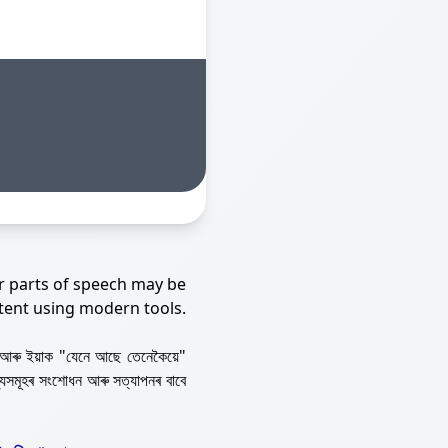
r parts of speech may be
tent using modern tools.
আৰু ইয়াক "যেনে আছে তেনেকৈয়ে"
্যসমূহৰ সংশোধন আৰু সত্যাপনৰ বাবে