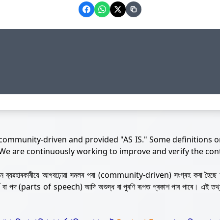
 community-driven and provided "AS IS." Some definitions o
 We are continuously working to improve and verify the con
নজন ব্যৱহাৰকাৰীয়ে আগবঢ়োৱা সমলৰ পৰা (community-driven) সংগ্ৰহ কৰা হৈছে 
ৰ্থ বা পদ (parts of speech) আদি অশুদ্ধ বা পুৰণি ৰূপত প্ৰকাশ পাব পাৰে। এই তথ