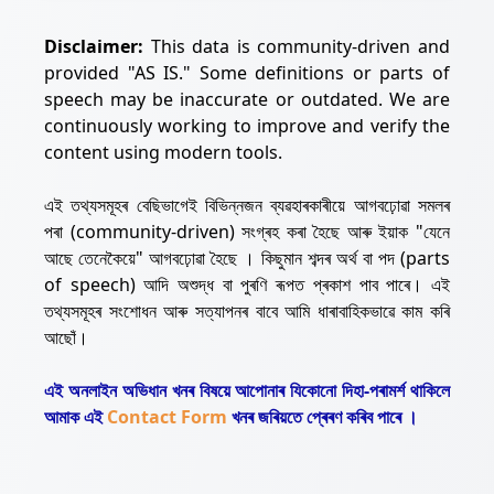
Disclaimer:
This data is community-driven and
provided "AS IS." Some definitions or parts of
speech may be inaccurate or outdated. We are
continuously working to improve and verify the
content using modern tools.
এই তথ্যসমূহৰ বেছিভাগেই বিভিন্নজন ব্যৱহাৰকাৰীয়ে আগবঢ়োৱা সমলৰ
পৰা (community-driven) সংগ্ৰহ কৰা হৈছে আৰু ইয়াক "যেনে
আছে তেনেকৈয়ে" আগবঢ়োৱা হৈছে । কিছুমান শব্দৰ অৰ্থ বা পদ (parts
of speech) আদি অশুদ্ধ বা পুৰণি ৰূপত প্ৰকাশ পাব পাৰে। এই
তথ্যসমূহৰ সংশোধন আৰু সত্যাপনৰ বাবে আমি ধাৰাবাহিকভাৱে কাম কৰি
আছোঁ।
এই অনলাইন অভিধান খনৰ বিষয়ে আপোনাৰ যিকোনো দিহা-পৰামৰ্শ থাকিলে
আমাক এই
Contact Form
খনৰ জৰিয়তে প্ৰেৰণ কৰিব পাৰে ।