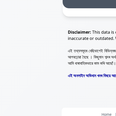
Disclaimer:
This data is
inaccurate or outdated.
এই তথ্যসমূহৰ বেছিভাগেই বিভিন্
আগবঢ়োৱা হৈছে । কিছুমান শব্দৰ অ
আমি ধাৰাবাহিকভাৱে কাম কৰি আছোঁ।
এই অনলাইন অভিধান খনৰ বিষয়ে আপ
Home