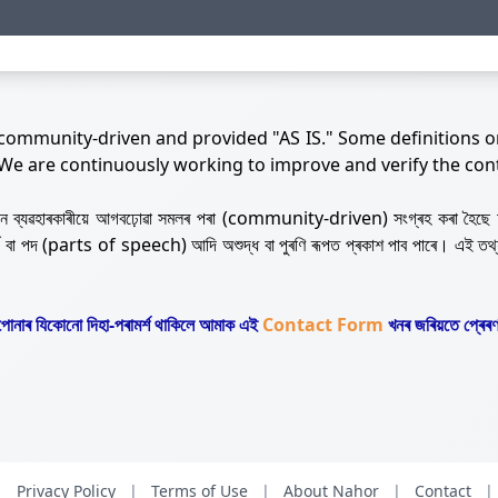
 community-driven and provided "AS IS." Some definitions o
 We are continuously working to improve and verify the con
নজন ব্যৱহাৰকাৰীয়ে আগবঢ়োৱা সমলৰ পৰা (community-driven) সংগ্ৰহ কৰা হৈছে 
ৰ্থ বা পদ (parts of speech) আদি অশুদ্ধ বা পুৰণি ৰূপত প্ৰকাশ পাব পাৰে। এই তথ
োনাৰ যিকোনো দিহা-পৰামৰ্শ থাকিলে আমাক এই
Contact Form
খনৰ জৰিয়তে প্ৰেৰণ
|
Privacy Policy
|
Terms of Use
|
About Nahor
|
Contact
|