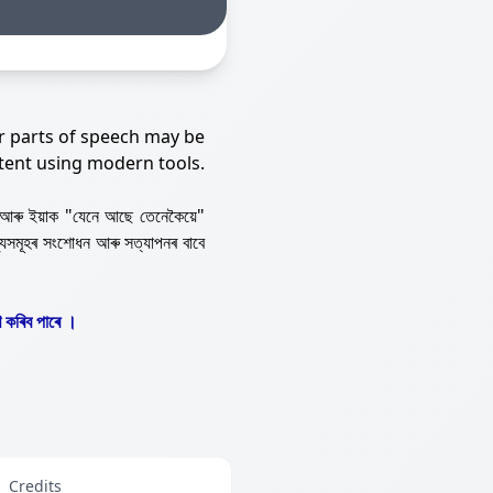
r parts of speech may be
tent using modern tools.
আৰু ইয়াক "যেনে আছে তেনেকৈয়ে"
্যসমূহৰ সংশোধন আৰু সত্যাপনৰ বাবে
 কৰিব পাৰে ।
Credits