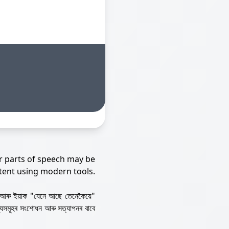
r parts of speech may be
tent using modern tools.
আৰু ইয়াক "যেনে আছে তেনেকৈয়ে"
্যসমূহৰ সংশোধন আৰু সত্যাপনৰ বাবে