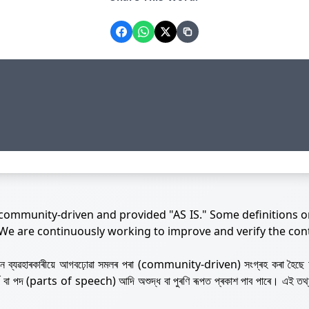
 community-driven and provided "AS IS." Some definitions o
 We are continuously working to improve and verify the con
নজন ব্যৱহাৰকাৰীয়ে আগবঢ়োৱা সমলৰ পৰা (community-driven) সংগ্ৰহ কৰা হৈছে 
ৰ্থ বা পদ (parts of speech) আদি অশুদ্ধ বা পুৰণি ৰূপত প্ৰকাশ পাব পাৰে। এই তথ