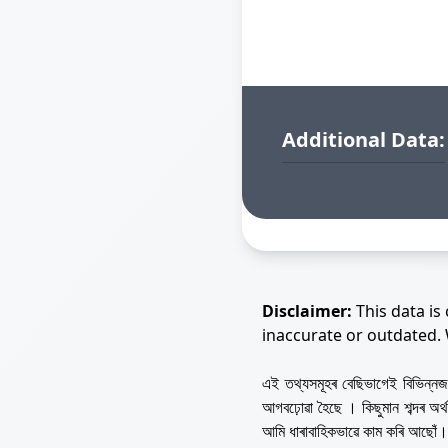
Additional Data:
Disclaimer:
This data is
inaccurate or outdated.
এই তথ্যসমূহৰ বেছিভাগেই বিভিন্
আগবঢ়োৱা হৈছে । কিছুমান শব্দৰ অ
আমি ধাৰাবাহিকভাৱে কাম কৰি আছোঁ।