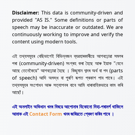
Disclaimer:
This data is community-driven and
provided "AS IS." Some definitions or parts of
speech may be inaccurate or outdated. We are
continuously working to improve and verify the
content using modern tools.
এই তথ্যসমূহৰ বেছিভাগেই বিভিন্নজন ব্যৱহাৰকাৰীয়ে আগবঢ়োৱা সমলৰ
পৰা (community-driven) সংগ্ৰহ কৰা হৈছে আৰু ইয়াক "যেনে
আছে তেনেকৈয়ে" আগবঢ়োৱা হৈছে । কিছুমান শব্দৰ অৰ্থ বা পদ (parts
of speech) আদি অশুদ্ধ বা পুৰণি ৰূপত প্ৰকাশ পাব পাৰে। এই
তথ্যসমূহৰ সংশোধন আৰু সত্যাপনৰ বাবে আমি ধাৰাবাহিকভাৱে কাম কৰি
আছোঁ।
এই অনলাইন অভিধান খনৰ বিষয়ে আপোনাৰ যিকোনো দিহা-পৰামৰ্শ থাকিলে
আমাক এই
Contact Form
খনৰ জৰিয়তে প্ৰেৰণ কৰিব পাৰে ।