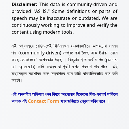
Disclaimer:
This data is community-driven and
provided "AS IS." Some definitions or parts of
speech may be inaccurate or outdated. We are
continuously working to improve and verify the
content using modern tools.
এই তথ্যসমূহৰ বেছিভাগেই বিভিন্নজন ব্যৱহাৰকাৰীয়ে আগবঢ়োৱা সমলৰ
পৰা (community-driven) সংগ্ৰহ কৰা হৈছে আৰু ইয়াক "যেনে
আছে তেনেকৈয়ে" আগবঢ়োৱা হৈছে । কিছুমান শব্দৰ অৰ্থ বা পদ (parts
of speech) আদি অশুদ্ধ বা পুৰণি ৰূপত প্ৰকাশ পাব পাৰে। এই
তথ্যসমূহৰ সংশোধন আৰু সত্যাপনৰ বাবে আমি ধাৰাবাহিকভাৱে কাম কৰি
আছোঁ।
এই অনলাইন অভিধান খনৰ বিষয়ে আপোনাৰ যিকোনো দিহা-পৰামৰ্শ থাকিলে
আমাক এই
Contact Form
খনৰ জৰিয়তে প্ৰেৰণ কৰিব পাৰে ।