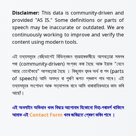
Disclaimer:
This data is community-driven and
provided "AS IS." Some definitions or parts of
speech may be inaccurate or outdated. We are
continuously working to improve and verify the
content using modern tools.
এই তথ্যসমূহৰ বেছিভাগেই বিভিন্নজন ব্যৱহাৰকাৰীয়ে আগবঢ়োৱা সমলৰ
পৰা (community-driven) সংগ্ৰহ কৰা হৈছে আৰু ইয়াক "যেনে
আছে তেনেকৈয়ে" আগবঢ়োৱা হৈছে । কিছুমান শব্দৰ অৰ্থ বা পদ (parts
of speech) আদি অশুদ্ধ বা পুৰণি ৰূপত প্ৰকাশ পাব পাৰে। এই
তথ্যসমূহৰ সংশোধন আৰু সত্যাপনৰ বাবে আমি ধাৰাবাহিকভাৱে কাম কৰি
আছোঁ।
এই অনলাইন অভিধান খনৰ বিষয়ে আপোনাৰ যিকোনো দিহা-পৰামৰ্শ থাকিলে
আমাক এই
Contact Form
খনৰ জৰিয়তে প্ৰেৰণ কৰিব পাৰে ।