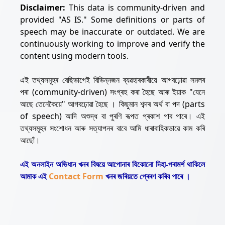
Disclaimer:
This data is community-driven and
provided "AS IS." Some definitions or parts of
speech may be inaccurate or outdated. We are
continuously working to improve and verify the
content using modern tools.
এই তথ্যসমূহৰ বেছিভাগেই বিভিন্নজন ব্যৱহাৰকাৰীয়ে আগবঢ়োৱা সমলৰ
পৰা (community-driven) সংগ্ৰহ কৰা হৈছে আৰু ইয়াক "যেনে
আছে তেনেকৈয়ে" আগবঢ়োৱা হৈছে । কিছুমান শব্দৰ অৰ্থ বা পদ (parts
of speech) আদি অশুদ্ধ বা পুৰণি ৰূপত প্ৰকাশ পাব পাৰে। এই
তথ্যসমূহৰ সংশোধন আৰু সত্যাপনৰ বাবে আমি ধাৰাবাহিকভাৱে কাম কৰি
আছোঁ।
এই অনলাইন অভিধান খনৰ বিষয়ে আপোনাৰ যিকোনো দিহা-পৰামৰ্শ থাকিলে
আমাক এই
Contact Form
খনৰ জৰিয়তে প্ৰেৰণ কৰিব পাৰে ।