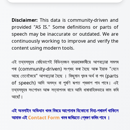
Disclaimer:
This data is community-driven and
provided "AS IS." Some definitions or parts of
speech may be inaccurate or outdated. We are
continuously working to improve and verify the
content using modern tools.
এই তথ্যসমূহৰ বেছিভাগেই বিভিন্নজন ব্যৱহাৰকাৰীয়ে আগবঢ়োৱা সমলৰ
পৰা (community-driven) সংগ্ৰহ কৰা হৈছে আৰু ইয়াক "যেনে
আছে তেনেকৈয়ে" আগবঢ়োৱা হৈছে । কিছুমান শব্দৰ অৰ্থ বা পদ (parts
of speech) আদি অশুদ্ধ বা পুৰণি ৰূপত প্ৰকাশ পাব পাৰে। এই
তথ্যসমূহৰ সংশোধন আৰু সত্যাপনৰ বাবে আমি ধাৰাবাহিকভাৱে কাম কৰি
আছোঁ।
এই অনলাইন অভিধান খনৰ বিষয়ে আপোনাৰ যিকোনো দিহা-পৰামৰ্শ থাকিলে
আমাক এই
Contact Form
খনৰ জৰিয়তে প্ৰেৰণ কৰিব পাৰে ।