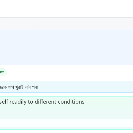
ষণ
জকে খাপ খুৱাই ল’ব পৰা
elf readily to different conditions