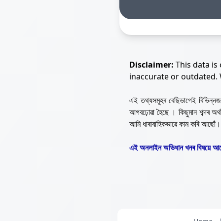
Disclaimer:
This data is
inaccurate or outdated.
এই তথ্যসমূহৰ বেছিভাগেই বিভিন্
আগবঢ়োৱা হৈছে । কিছুমান শব্দৰ অ
আমি ধাৰাবাহিকভাৱে কাম কৰি আছোঁ।
এই অনলাইন অভিধান খনৰ বিষয়ে আপ