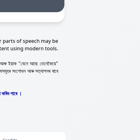
r parts of speech may be
tent using modern tools.
আৰু ইয়াক "যেনে আছে তেনেকৈয়ে"
্যসমূহৰ সংশোধন আৰু সত্যাপনৰ বাবে
 কৰিব পাৰে ।