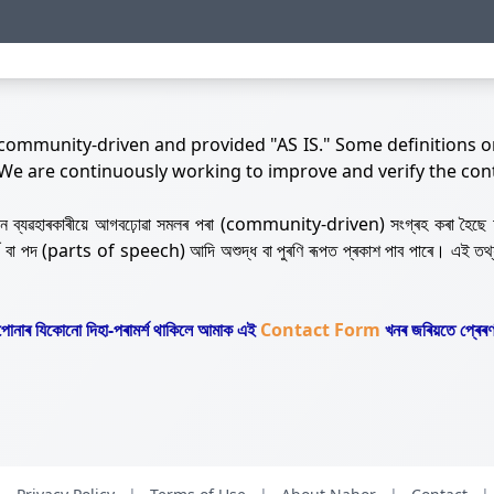
 community-driven and provided "AS IS." Some definitions o
 We are continuously working to improve and verify the con
নজন ব্যৱহাৰকাৰীয়ে আগবঢ়োৱা সমলৰ পৰা (community-driven) সংগ্ৰহ কৰা হৈছে 
ৰ্থ বা পদ (parts of speech) আদি অশুদ্ধ বা পুৰণি ৰূপত প্ৰকাশ পাব পাৰে। এই তথ
োনাৰ যিকোনো দিহা-পৰামৰ্শ থাকিলে আমাক এই
Contact Form
খনৰ জৰিয়তে প্ৰেৰণ