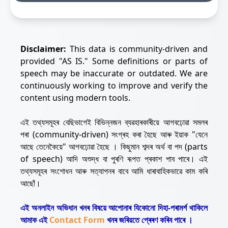
Disclaimer:
This data is community-driven and
provided "AS IS." Some definitions or parts of
speech may be inaccurate or outdated. We are
continuously working to improve and verify the
content using modern tools.
এই তথ্যসমূহৰ বেছিভাগেই বিভিন্নজন ব্যৱহাৰকাৰীয়ে আগবঢ়োৱা সমলৰ
পৰা (community-driven) সংগ্ৰহ কৰা হৈছে আৰু ইয়াক "যেনে
আছে তেনেকৈয়ে" আগবঢ়োৱা হৈছে । কিছুমান শব্দৰ অৰ্থ বা পদ (parts
of speech) আদি অশুদ্ধ বা পুৰণি ৰূপত প্ৰকাশ পাব পাৰে। এই
তথ্যসমূহৰ সংশোধন আৰু সত্যাপনৰ বাবে আমি ধাৰাবাহিকভাৱে কাম কৰি
আছোঁ।
এই অনলাইন অভিধান খনৰ বিষয়ে আপোনাৰ যিকোনো দিহা-পৰামৰ্শ থাকিলে
আমাক এই
Contact Form
খনৰ জৰিয়তে প্ৰেৰণ কৰিব পাৰে ।