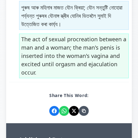
পুৰুষ আৰু মহিলাৰ মাজত যৌন ক্ৰিয়া; যৌন সন্তুষ্টি নোহোৱা
পৰ্য্যন্ত পুৰুষৰ যৌনাঙ্গ স্ত্ৰীৰ যোনিৰ ভিতৰলৈ সুমাই দি
উত্তেজিত কৰা কাৰ্য্য।
The act of sexual procreation between a
man and a woman; the man's penis is
inserted into the woman's vagina and
excited until orgasm and ejaculation
occur.
Share This Word: