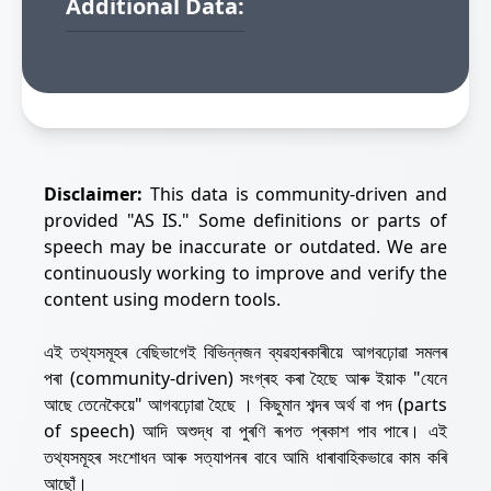
Additional Data:
Disclaimer:
This data is community-driven and
provided "AS IS." Some definitions or parts of
speech may be inaccurate or outdated. We are
continuously working to improve and verify the
content using modern tools.
এই তথ্যসমূহৰ বেছিভাগেই বিভিন্নজন ব্যৱহাৰকাৰীয়ে আগবঢ়োৱা সমলৰ
পৰা (community-driven) সংগ্ৰহ কৰা হৈছে আৰু ইয়াক "যেনে
আছে তেনেকৈয়ে" আগবঢ়োৱা হৈছে । কিছুমান শব্দৰ অৰ্থ বা পদ (parts
of speech) আদি অশুদ্ধ বা পুৰণি ৰূপত প্ৰকাশ পাব পাৰে। এই
তথ্যসমূহৰ সংশোধন আৰু সত্যাপনৰ বাবে আমি ধাৰাবাহিকভাৱে কাম কৰি
আছোঁ।