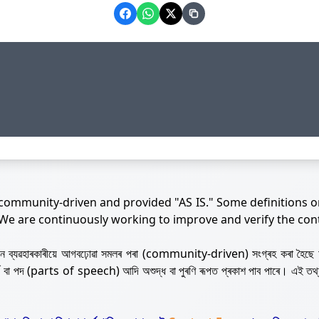
 community-driven and provided "AS IS." Some definitions o
 We are continuously working to improve and verify the con
নজন ব্যৱহাৰকাৰীয়ে আগবঢ়োৱা সমলৰ পৰা (community-driven) সংগ্ৰহ কৰা হৈছে 
ৰ্থ বা পদ (parts of speech) আদি অশুদ্ধ বা পুৰণি ৰূপত প্ৰকাশ পাব পাৰে। এই তথ