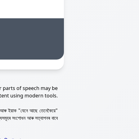
r parts of speech may be
tent using modern tools.
আৰু ইয়াক "যেনে আছে তেনেকৈয়ে"
্যসমূহৰ সংশোধন আৰু সত্যাপনৰ বাবে