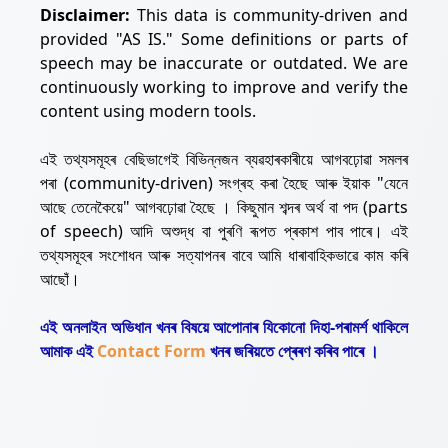
Disclaimer:
This data is community-driven and
provided "AS IS." Some definitions or parts of
speech may be inaccurate or outdated. We are
continuously working to improve and verify the
content using modern tools.
এই তথ্যসমূহৰ বেছিভাগেই বিভিন্নজন ব্যৱহাৰকাৰীয়ে আগবঢ়োৱা সমলৰ
পৰা (community-driven) সংগ্ৰহ কৰা হৈছে আৰু ইয়াক "যেনে
আছে তেনেকৈয়ে" আগবঢ়োৱা হৈছে । কিছুমান শব্দৰ অৰ্থ বা পদ (parts
of speech) আদি অশুদ্ধ বা পুৰণি ৰূপত প্ৰকাশ পাব পাৰে। এই
তথ্যসমূহৰ সংশোধন আৰু সত্যাপনৰ বাবে আমি ধাৰাবাহিকভাৱে কাম কৰি
আছোঁ।
এই অনলাইন অভিধান খনৰ বিষয়ে আপোনাৰ যিকোনো দিহা-পৰামৰ্শ থাকিলে
আমাক এই
Contact Form
খনৰ জৰিয়তে প্ৰেৰণ কৰিব পাৰে ।