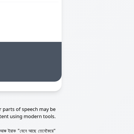
r parts of speech may be
tent using modern tools.
আৰু ইয়াক "যেনে আছে তেনেকৈয়ে"