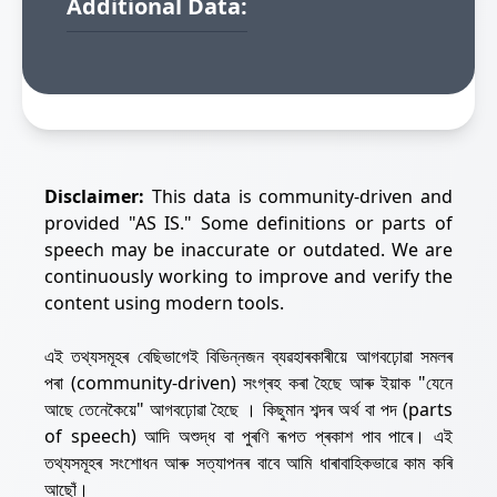
Additional Data:
Disclaimer:
This data is community-driven and
provided "AS IS." Some definitions or parts of
speech may be inaccurate or outdated. We are
continuously working to improve and verify the
content using modern tools.
এই তথ্যসমূহৰ বেছিভাগেই বিভিন্নজন ব্যৱহাৰকাৰীয়ে আগবঢ়োৱা সমলৰ
পৰা (community-driven) সংগ্ৰহ কৰা হৈছে আৰু ইয়াক "যেনে
আছে তেনেকৈয়ে" আগবঢ়োৱা হৈছে । কিছুমান শব্দৰ অৰ্থ বা পদ (parts
of speech) আদি অশুদ্ধ বা পুৰণি ৰূপত প্ৰকাশ পাব পাৰে। এই
তথ্যসমূহৰ সংশোধন আৰু সত্যাপনৰ বাবে আমি ধাৰাবাহিকভাৱে কাম কৰি
আছোঁ।