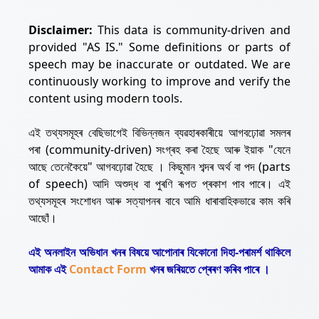
Disclaimer:
This data is community-driven and
provided "AS IS." Some definitions or parts of
speech may be inaccurate or outdated. We are
continuously working to improve and verify the
content using modern tools.
এই তথ্যসমূহৰ বেছিভাগেই বিভিন্নজন ব্যৱহাৰকাৰীয়ে আগবঢ়োৱা সমলৰ
পৰা (community-driven) সংগ্ৰহ কৰা হৈছে আৰু ইয়াক "যেনে
আছে তেনেকৈয়ে" আগবঢ়োৱা হৈছে । কিছুমান শব্দৰ অৰ্থ বা পদ (parts
of speech) আদি অশুদ্ধ বা পুৰণি ৰূপত প্ৰকাশ পাব পাৰে। এই
তথ্যসমূহৰ সংশোধন আৰু সত্যাপনৰ বাবে আমি ধাৰাবাহিকভাৱে কাম কৰি
আছোঁ।
এই অনলাইন অভিধান খনৰ বিষয়ে আপোনাৰ যিকোনো দিহা-পৰামৰ্শ থাকিলে
আমাক এই
Contact Form
খনৰ জৰিয়তে প্ৰেৰণ কৰিব পাৰে ।