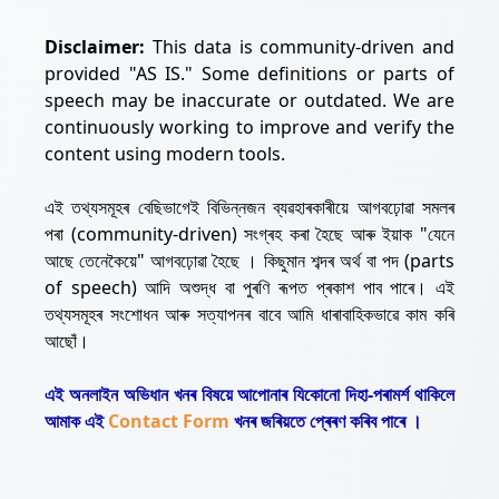
Disclaimer:
This data is community-driven and
provided "AS IS." Some definitions or parts of
speech may be inaccurate or outdated. We are
continuously working to improve and verify the
content using modern tools.
এই তথ্যসমূহৰ বেছিভাগেই বিভিন্নজন ব্যৱহাৰকাৰীয়ে আগবঢ়োৱা সমলৰ
পৰা (community-driven) সংগ্ৰহ কৰা হৈছে আৰু ইয়াক "যেনে
আছে তেনেকৈয়ে" আগবঢ়োৱা হৈছে । কিছুমান শব্দৰ অৰ্থ বা পদ (parts
of speech) আদি অশুদ্ধ বা পুৰণি ৰূপত প্ৰকাশ পাব পাৰে। এই
তথ্যসমূহৰ সংশোধন আৰু সত্যাপনৰ বাবে আমি ধাৰাবাহিকভাৱে কাম কৰি
আছোঁ।
এই অনলাইন অভিধান খনৰ বিষয়ে আপোনাৰ যিকোনো দিহা-পৰামৰ্শ থাকিলে
আমাক এই
Contact Form
খনৰ জৰিয়তে প্ৰেৰণ কৰিব পাৰে ।