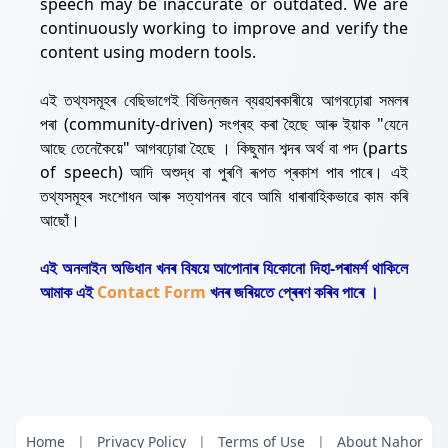
speech may be inaccurate or outdated. We are
continuously working to improve and verify the
content using modern tools.
এই তথ্যসমূহৰ বেছিভাগেই বিভিন্নজন ব্যৱহাৰকাৰীয়ে আগবঢ়োৱা সমলৰ
পৰা (community-driven) সংগ্ৰহ কৰা হৈছে আৰু ইয়াক "যেনে
আছে তেনেকৈয়ে" আগবঢ়োৱা হৈছে । কিছুমান শব্দৰ অৰ্থ বা পদ (parts
of speech) আদি অশুদ্ধ বা পুৰণি ৰূপত প্ৰকাশ পাব পাৰে। এই
তথ্যসমূহৰ সংশোধন আৰু সত্যাপনৰ বাবে আমি ধাৰাবাহিকভাৱে কাম কৰি
আছোঁ।
এই অনলাইন অভিধান খনৰ বিষয়ে আপোনাৰ যিকোনো দিহা-পৰামৰ্শ থাকিলে
আমাক এই
Contact Form
খনৰ জৰিয়তে প্ৰেৰণ কৰিব পাৰে ।
Home
|
Privacy Policy
|
Terms of Use
|
About Nahor